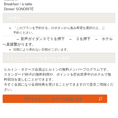
Breakfast / à table
Dinner/ SONORITÉ
注意事項
「このプランを予約する」のボタンから進み希望を選択の上、ご
予約ください。
→ 音声ガイダンスで１を
押下
→ ２を
押下
→ ホテル
へ直接繋がります。
日程により承れない日程がございます。
ヒルトン・オナーズ会員でないお客様
ヒルトン・オナーズ会員はヒルトンの無料メンバープログラムです。
スタンダードWi-Fiの無料利用や、ポイントを貯め世界中のホテルで無
料宿泊を楽しむことができます。
今すぐ会員になり会員特典を受けることができますので是非ご登録くだ
さい。
今すぐヒルトン・オナーズ会員になる