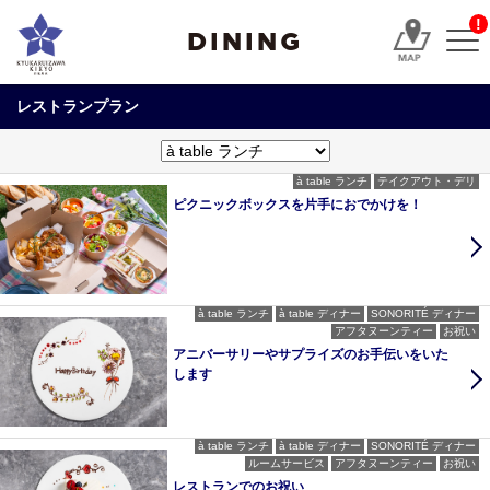
!
DINING
レストランプラン
à table ランチ
テイクアウト・デリ
ピクニックボックスを片手におでかけを！
à table ランチ
à table ディナー
SONORITÉ ディナー
アフタヌーンティー
お祝い
アニバーサリーやサプライズのお手伝いをいた
します
à table ランチ
à table ディナー
SONORITÉ ディナー
ルームサービス
アフタヌーンティー
お祝い
レストランでのお祝い