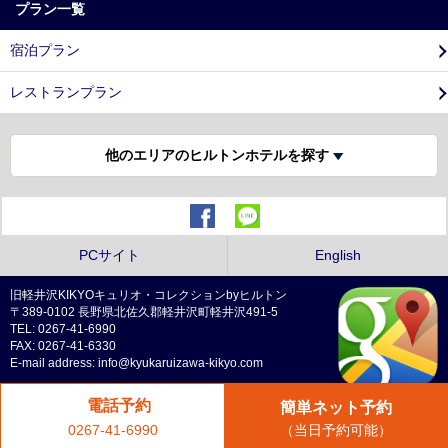
プラン一覧
宿泊プラン
レストランプラン
他のエリアのヒルトンホテルを探す
PCサイト
English
旧軽井沢KIKYOキュリオ・コレクションbyヒルトン
〒389-0102 長野県北佐久郡軽井沢町軽井沢491-5
TEL: 0267-41-6990
FAX: 0267-41-6330
E-mail address: info@kyukaruizawa-kikyo.com
電話予約
簡単ネット予約
プライバシーポリシー
（当日予約可能）
0267-41-6990
Copyright © Tokyu Resorts & Stays Co., Ltd. All Rights Reserved.