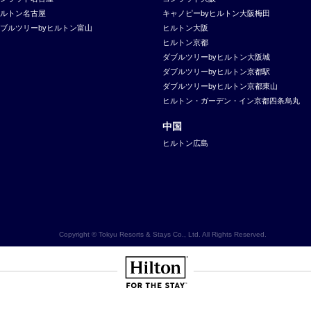
ルトン名古屋
キャノピーbyヒルトン大阪梅田
ブルツリーbyヒルトン富山
ヒルトン大阪
ヒルトン京都
ダブルツリーbyヒルトン大阪城
ダブルツリーbyヒルトン京都駅
ダブルツリーbyヒルトン京都東山
ヒルトン・ガーデン・イン京都四条烏丸
中国
ヒルトン広島
Copyright © Tokyu Resorts & Stays Co., Ltd. All Rights Reserved.
Hilton
NOMAD
SignisaHilton
Canopy by
Hilton
Curio
Grad