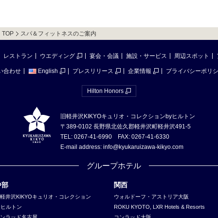
TOP
スパ＆フィットネスのご案内
レストラン
ウエディング
宴会・会議
施設・サービス
周辺スポット
い合わせ
English
プレスリリース
企業情報
プライバシーポリ
Hilton Honors
旧軽井沢KIKYOキュリオ・コレクションbyヒルトン
〒389-0102 長野県北佐久郡軽井沢町軽井沢491-5
TEL: 0267-41-6990 FAX: 0267-41-6330
E-mail address: info@kyukaruizawa-kikyo.com
グループホテル
中部
関西
軽井沢KIKYOキュリオ・コレクション
ウォルドーフ・アストリア大阪
yヒルトン
ROKU KYOTO, LXR Hotels & Resorts
ンラッド名古屋
コンラッド大阪