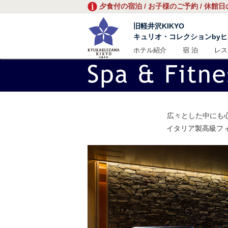
夕食付の宿泊 / お子様のご予約 / 休館
旧軽井沢KIKYO
キュリオ・コレクションby
ホテル紹介
宿 泊
レス
広々とした中にも心
イタリア製高級フ