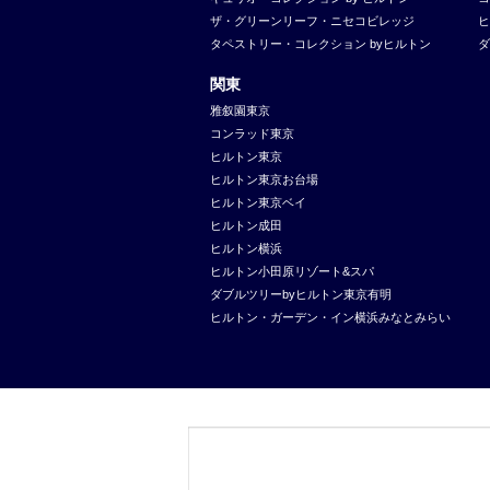
ザ・グリーンリーフ・ニセコビレッジ
ヒ
タペストリー・コレクション byヒルトン
ダ
関東
雅叙園東京
コンラッド東京
ヒルトン東京
ヒルトン東京お台場
ヒルトン東京ベイ
ヒルトン成田
ヒルトン横浜
ヒルトン小田原リゾート&スパ
ダブルツリーbyヒルトン東京有明
ヒルトン・ガーデン・イン横浜みなとみらい
Waldorf
Conrad
LXR