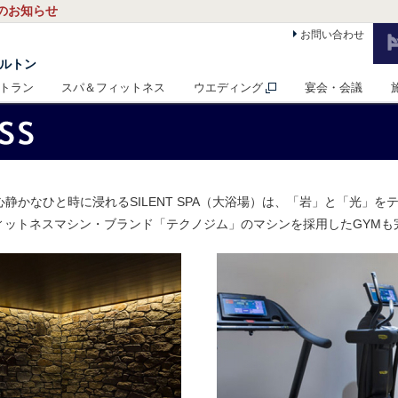
日のお知らせ
お問い合わせ
ヒルトン
トラン
スパ＆フィットネス
ウエディング
宴会・会議
静かなひと時に浸れるSILENT SPA（大浴場）は、「岩」と「光」を
ィットネスマシン・ブランド「テクノジム」のマシンを採用したGYMも