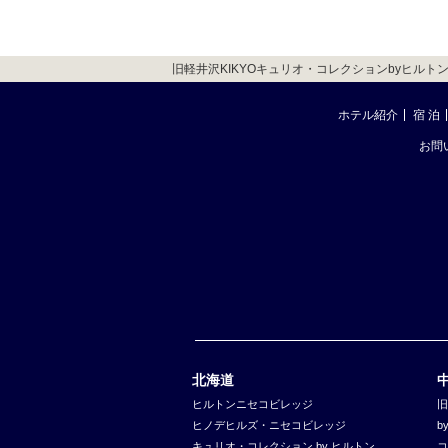
旧軽井沢KIKYOキュリオ・コレクションbyヒルトン 
ホテル紹介
宿 泊
お問
北海道
ヒルトンニセコビレッジ
旧
ヒノデヒルズ・ニセコビレッジ
b
キュリオ・コレクション by ヒルトン
コ