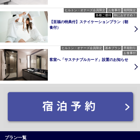
ヒルトン・オナーズ会員限定
お食事付
期間限定
各種ご優待
秋におすすめ！
【至福の特典付】ステイケーションプラン（朝
食付）
ヒルトン・オナーズ会員限定
基本プラン
早期割引
お食事付
客室へ「サステナブルカード」設置のお知らせ
プラン一覧