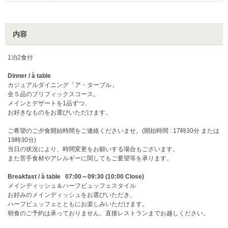
内容
1泊2食付
Dinner / à table
カジュアルダイニング「ア・ターブル」
全５品のプリフィックスコース。
メインとデザートを1品ずつ、
お好きなものをお選びいただけます。
ご希望のご夕食開始時間をご連絡くださいませ。(開始時間 : 17時30分 または
19時30分)
当日の状況により、時間変更をお願いする場合もございます。
また苦手食材やアレルギーに関してもご要望等を承ります。
Breakfast / à table 07:00～09:30 (10:00 Close)
メインディッシュ＆ハーフビュッフェスタイル
お好みのメインディッシュをお選びいただき、
ハーフビュッフェとともにお楽しみいただけます。
朝食のご予約は承っておりません。直接レストランまでお越しください。