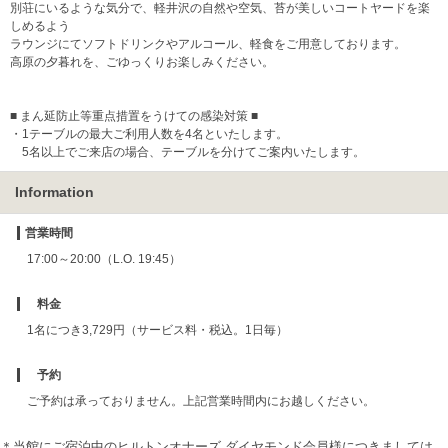
別荘にいるような気分で、軽井沢の自然や空気、苔が美しいコートヤードを楽
しめるよう
ラウンジにてソフトドリンクやアルコール、軽食をご用意しております。
高原の夕暮れを、ごゆっくりお楽しみください。
■ まん延防止等重点措置をうけての感染対策 ■
・1テーブルの最大ご利用人数を4名といたします。
5名以上でご来店の場合、テーブルを分けてご案内いたします。
Information
営業時間
17:00～20:00（L.O. 19:45）
料金
1名につき3,729円（サービス料・税込。1日毎）
予約
ご予約は承っておりません。上記営業時間内にお越しください。
＊当館にご宿泊中のヒルトンオナーズ ダイヤモンド会員様につきましては、