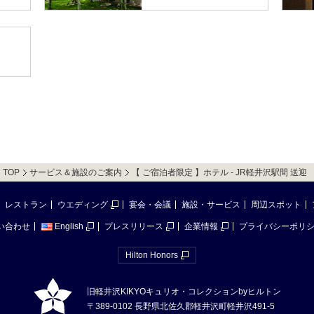
TOP
サービス＆施設のご案内
【 ご宿泊者限定 】ホテル - JR軽井沢駅間 送迎
レストラン
ウエディング
宴会・会議
施設・サービス
周辺スポット
い合わせ
English
プレスリリース
企業情報
プライバシーポリ
Hilton Honors
旧軽井沢KIKYOキュリオ・コレクションbyヒルトン
〒389-0102 長野県北佐久郡軽井沢町軽井沢491-5