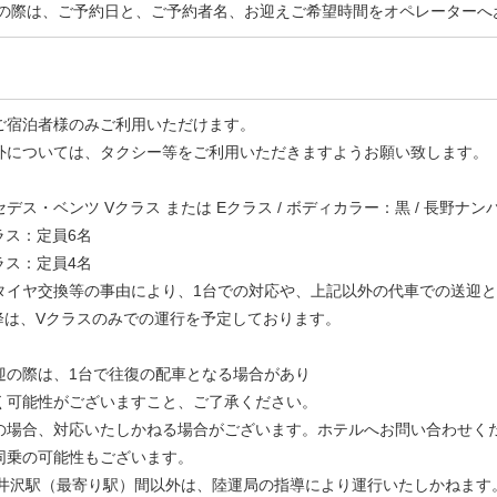
頼の際は、ご予約日と、ご予約者名、お迎えご希望時間をオペレーターへ
ご宿泊者様のみご利用いただけます。
外については、タクシー等をご利用いただきますようお願い致します。
ス・ベンツ Vクラス または Eクラス / ボディカラー：黒 / 長野ナンバー [
定員6名
定員4名
タイヤ交換等の事由により、1台での対応や、上記以外の代車での送迎
以降は、Vクラスのみでの運行を予定しております。
迎の際は、1台で往復の配車となる場合があり
可能性がございますこと、ご了承ください。
の場合、対応いたしかねる場合がございます。ホテルへお問い合わせく
同乗の可能性もございます。
軽井沢駅（最寄り駅）間以外は、陸運局の指導により運行いたしかねます