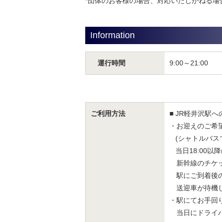
*団体のお客様の場合、対応いたしかねる場
Information
運行時間
9:00～21:00
ご利用方法
■ JR軽井沢駅
・お迎えのご希
(シャトルバス
当日18:00
新幹線のチケッ
駅にご到着後の
送迎車が待機し
・駅にてお手回
当日にドライバ