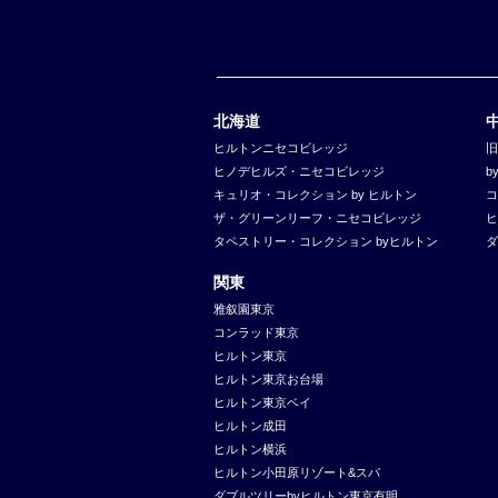
北海道
ヒルトンニセコビレッジ
旧
ヒノデヒルズ・ニセコビレッジ
b
キュリオ・コレクション by ヒルトン
コ
ザ・グリーンリーフ・ニセコビレッジ
ヒ
タペストリー・コレクション byヒルトン
ダ
関東
雅叙園東京
コンラッド東京
ヒルトン東京
ヒルトン東京お台場
ヒルトン東京ベイ
ヒルトン成田
ヒルトン横浜
ヒルトン小田原リゾート&スパ
ダブルツリーbyヒルトン東京有明