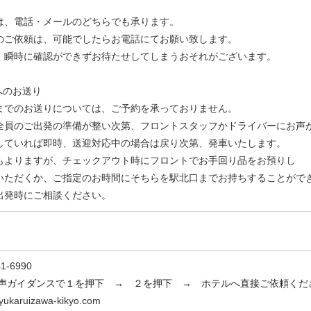
は、電話・メールのどちらでも承ります。
のご依頼は、可能でしたらお電話にてお願い致します。
瞬時に確認ができずお待たせしてしまうおそれがございます。
へのお送り
までのお送りについては、ご予約を承っておりません。
員のご出発の準備が整い次第、フロントスタッフかドライバーにお声
ていれば即時、送迎対応中の場合は戻り次第、発車いたします。
もよりますが、チェックアウト時にフロントでお手回り品をお預りし
ただくか、ご指定のお時間にそちらを駅北口までお持ちすることがで
発時にご相談ください。
1-6990
イダンスで１を
押下
→ ２を
押下
→ ホテルへ直接ご依頼くだ
ukaruizawa-kikyo.com