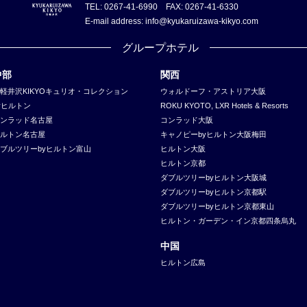
TEL: 0267-41-6990 FAX: 0267-41-6330
E-mail address: info@kyukaruizawa-kikyo.com
グループホテル
中部
関西
軽井沢KIKYOキュリオ・コレクション
ウォルドーフ・アストリア大阪
yヒルトン
ROKU KYOTO, LXR Hotels & Resorts
ンラッド名古屋
コンラッド大阪
ルトン名古屋
キャノピーbyヒルトン大阪梅田
ブルツリーbyヒルトン富山
ヒルトン大阪
ヒルトン京都
ダブルツリーbyヒルトン大阪城
ダブルツリーbyヒルトン京都駅
ダブルツリーbyヒルトン京都東山
ヒルトン・ガーデン・イン京都四条烏丸
中国
ヒルトン広島