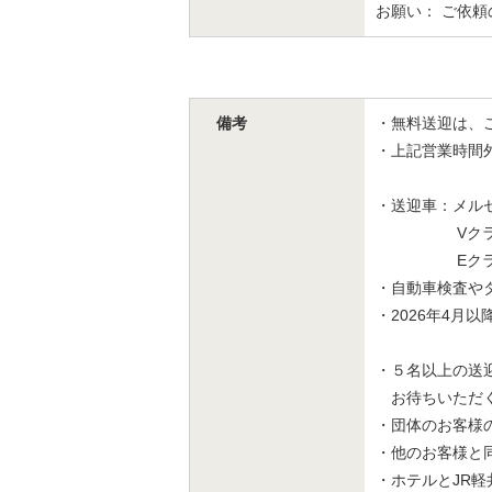
お願い： ご依
備考
・無料送迎は、
・上記営業時間
・送迎車：メルセデ
Vクラス：
Eクラス：
・自動車検査や
・2026年4月
・５名以上の送
お待ちいただく
・団体のお客様
・他のお客様と
・ホテルとJR