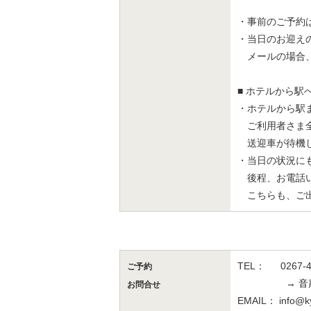
・事前のご予約
・当日のお迎え
メールの場合、
■ ホテルから駅
・ホテルから駅
ご利用者さま全
送迎車が待機し
・当日の状況に
後程、お電話い
こちらも、ご出
TEL： 0267-4
ご予
約
→ 音声ガ
お問合せ
EMAIL： info@ky