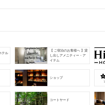
【 ご宿泊のお客様へ 】貸
ホテル
し出しアメニティー・ア
迎
イテム
ショップ
コートヤード